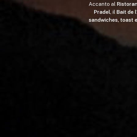
Accanto al
Ristoran
Pradel
, il
Bait de 
sandwiches, toast 