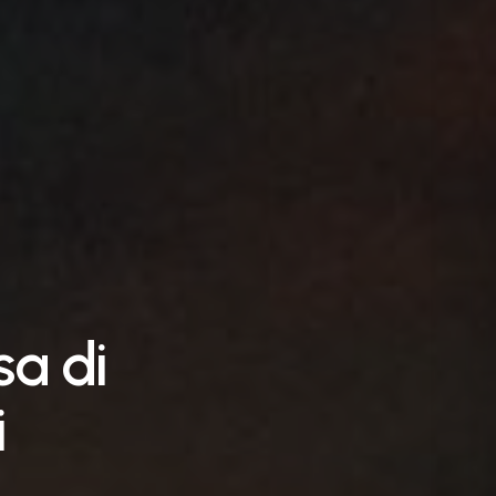
sa
di
i