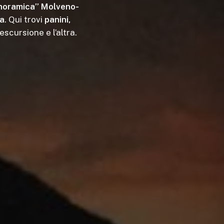
anoramica”
Molveno-
sa
. Qui trovi
panini,
’escursione e l’altra.